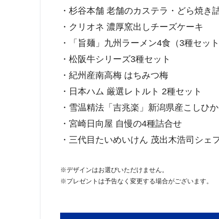
・杉谷本舗 老舗のカステラ・どら焼き
・クリオネ 濃厚窯出しチーズケーキ
・「旨麺」九州ラーメン4食（3種セッ
・松阪牛シリーズ3種セット
・紀州産南高梅 はちみつ梅
・日本ハム 厳選レトルト 2種セット
・雪温精法「吉兆楽」新潟県産こしひかり
・宮崎日向屋 自慢の4種詰合せ
・三代目たいめいけん 茂出木浩司シェ
※デザインはお選びいただけません。
※プレゼントは予告なく変更する場合がございます。