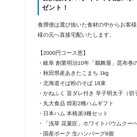
ゼント！
食撰便は選び抜いた食材の中からお客様
様の元へ直接宅配いたします。
【2000円コース恵】
・岐阜 創業明治10年「鵜舞屋」昆布巻
・秋田県産あきたこまち 1kg
・北海道そば粉のそば 18束
・かねふく 旨ダレ付き 辛子明太子（切子
・丸大食品 煌彩2種ハムギフト
・日本ハム 本格派3種セット
・「浅草 花菓匠」ホワイトバウムクー
・国産ポーク 生ハンバーグ6個