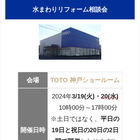
水まわりリフォーム相談会
会場
TOTO 神戸ショールーム
2024年
3/19(火)・
20
(
水
)
10時00分～17時00分
※土日ではなく、
平日の
開催日時
19日と祝日の20日の2日