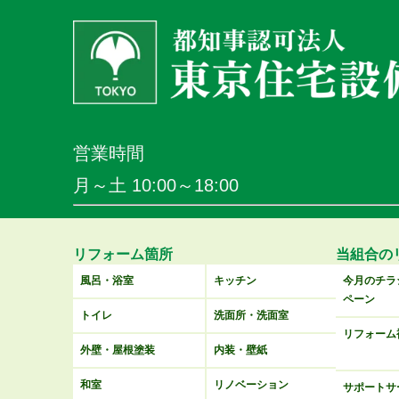
営業時間
月～土 10:00～18:00
リフォーム箇所
当組合の
風呂・浴室
キッチン
今月のチラ
ペーン
トイレ
洗面所・洗面室
リフォーム
外壁・屋根塗装
内装・壁紙
和室
リノベーション
サポートサ