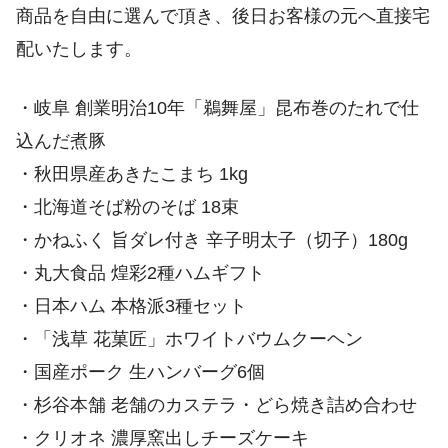
商品を自由に選んで頂き、後日お客様の元へ直接宅
配いたします。
・岐阜 創業明治10年「鵜舞屋」昆布巻のたれで仕
込んだ煮豚
・秋田県産あきたこまち 1kg
・北海道そば粉のそば 18束
・かねふく 旨ダレ付き 辛子明太子（切子）180g
・丸大食品 煌彩2種ハムギフト
・日本ハム 本格派3種セット
・「浅草 花菓匠」ホワイトバウムクーヘン
・国産ポーク 生ハンバーグ6個
・杉谷本舗 老舗のカステラ・どら焼き詰め合わせ
・クリオネ 濃厚窯出しチーズケーキ