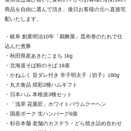
商品を自由に選んで頂き、後日お客様の元へ直接宅
配いたします。
・岐阜 創業明治10年「鵜舞屋」昆布巻のたれで仕
込んだ煮豚
・秋田県産あきたこまち 1kg
・北海道そば粉のそば 18束
・かねふく 旨ダレ付き 辛子明太子（切子）180g
・丸大食品 煌彩2種ハムギフト
・日本ハム 本格派3種セット
・「浅草 花菓匠」ホワイトバウムクーヘン
・国産ポーク 生ハンバーグ6個
・杉谷本舗 老舗のカステラ・どら焼き詰め合わせ