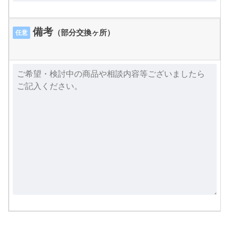
備考
（部分交換ヶ所）
任意