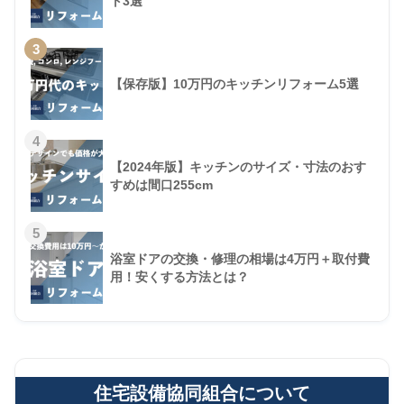
ト3選
3
【保存版】10万円のキッチンリフォーム5選
4
【2024年版】キッチンのサイズ・寸法のおす
すめは間口255cm
5
浴室ドアの交換・修理の相場は4万円＋取付費
用！安くする方法とは？
住宅設備協同組合について