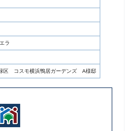
クエラ
緑区 コスモ横浜鴨居ガーデンズ A様邸