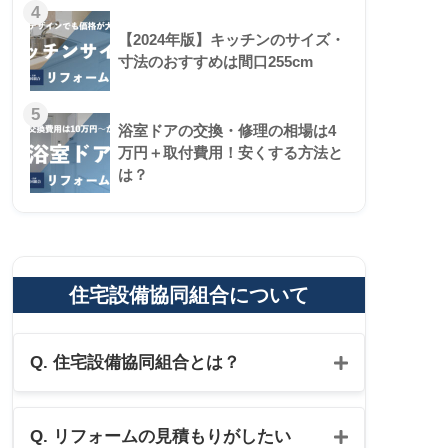
4
【2024年版】キッチンのサイズ・
寸法のおすすめは間口255cm
5
浴室ドアの交換・修理の相場は4
万円＋取付費用！安くする方法と
は？
住宅設備協同組合について
Q. 住宅設備協同組合とは？
Q. リフォームの見積もりがしたい