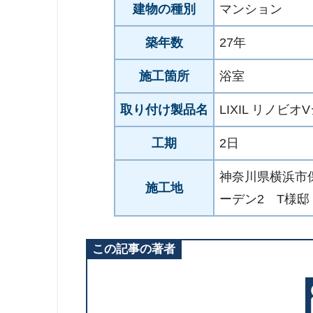
建物の種別
マンション
築年数
27年
施工箇所
浴室
取り付け製品名
LIXIL リノビ
工期
2日
神奈川県横浜市
施工地
ーデン2 T様邸
この記事の著者