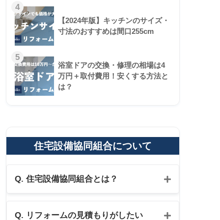
4
【2024年版】キッチンのサイズ・
寸法のおすすめは間口255cm
5
浴室ドアの交換・修理の相場は4
万円＋取付費用！安くする方法と
は？
住宅設備協同組合について
Q. 住宅設備協同組合とは？
Q. リフォームの見積もりがしたい