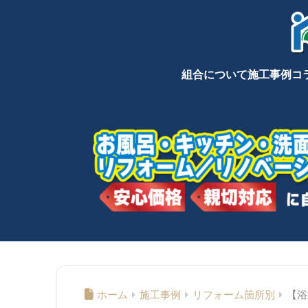
組合について
施工事例
コ
ホーム
施工事例
リフォーム箇所別
【浴