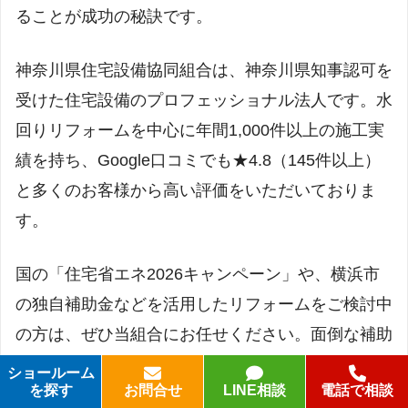
ることが成功の秘訣です。
神奈川県住宅設備協同組合は、神奈川県知事認可を
受けた住宅設備のプロフェッショナル法人です。水
回りリフォームを中心に年間1,000件以上の施工実
績を持ち、Google口コミでも★4.8（145件以上）
と多くのお客様から高い評価をいただいておりま
す。
国の「住宅省エネ2026キャンペーン」や、横浜市
の独自補助金などを活用したリフォームをご検討中
の方は、ぜひ当組合にお任せください。面倒な補助
金の申請手続きも、プランニングから申請代行まで
ショールーム
を
探す
お問合せ
LINE相談
電話で相談
丸投げしていただくことが可能です。