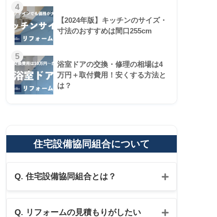
4
【2024年版】キッチンのサイズ・
寸法のおすすめは間口255cm
5
浴室ドアの交換・修理の相場は4
万円＋取付費用！安くする方法と
は？
住宅設備協同組合について
Q. 住宅設備協同組合とは？
Q. リフォームの見積もりがしたい