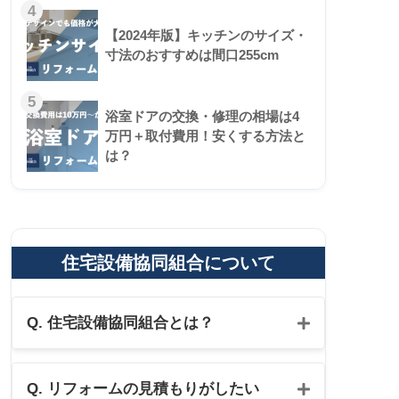
4
【2024年版】キッチンのサイズ・
寸法のおすすめは間口255cm
5
浴室ドアの交換・修理の相場は4
万円＋取付費用！安くする方法と
は？
住宅設備協同組合について
Q. 住宅設備協同組合とは？
Q. リフォームの見積もりがしたい