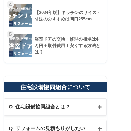
4
【2024年版】キッチンのサイズ・
寸法のおすすめは間口255cm
5
浴室ドアの交換・修理の相場は4
万円＋取付費用！安くする方法と
は？
住宅設備協同組合について
Q. 住宅設備協同組合とは？
Q. リフォームの見積もりがしたい