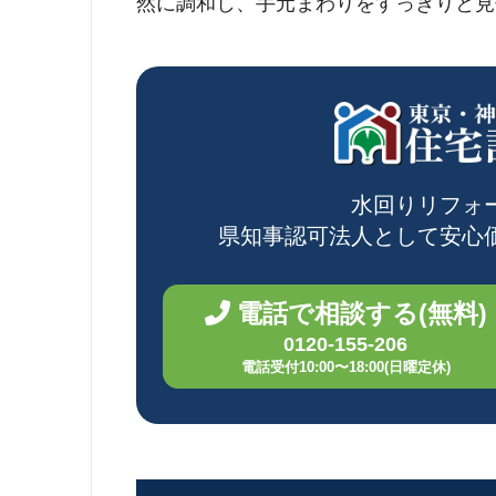
然に調和し、手元まわりをすっきりと見
水回りリフォ
県知事認可法人として
安心
電話で相談する(無料)
0120-155-206
電話受付10:00〜18:00(日曜定休)