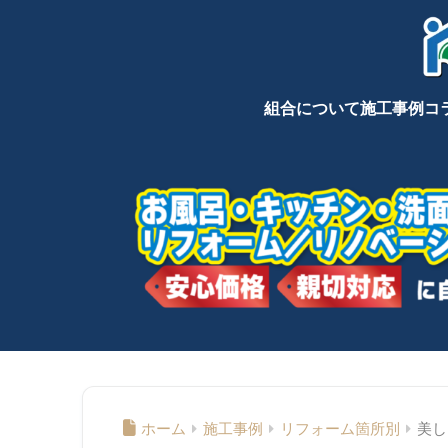
組合について
施工事例
コ
ホーム
施工事例
リフォーム箇所別
美し