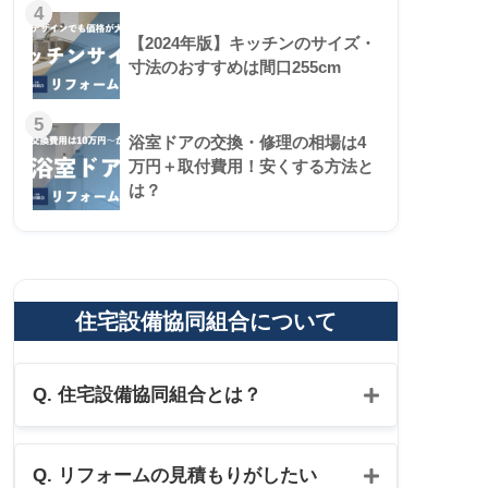
4
【2024年版】キッチンのサイズ・
寸法のおすすめは間口255cm
5
浴室ドアの交換・修理の相場は4
万円＋取付費用！安くする方法と
は？
住宅設備協同組合について
Q. 住宅設備協同組合とは？
Q. リフォームの見積もりがしたい