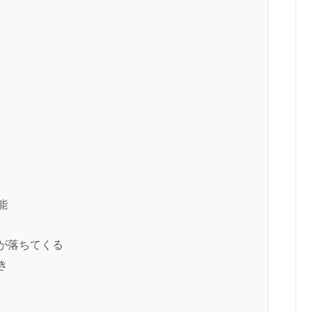
能
が落ちてくる
き