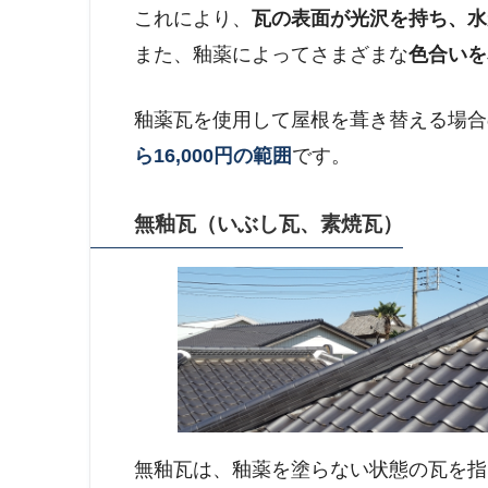
これにより、
瓦の表面が光沢を持ち、水
また、釉薬によってさまざまな
色合いを
釉薬瓦を使用して屋根を葺き替える場合
ら16,000円の範囲
です。
無釉瓦（いぶし瓦、素焼瓦）
無釉瓦は、釉薬を塗らない状態の瓦を指