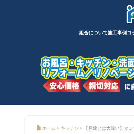
組合について
施工事例
コ
ホーム
キッチン
【戸建とは大違い】マン