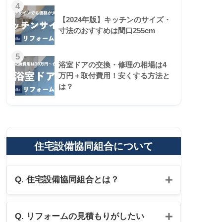
4
【2024年版】キッチンのサイズ・
寸法のおすすめは間口255cm
5
浴室ドアの交換・修理の相場は4
万円＋取付費用！安くする方法と
は？
住宅設備協同組合について
Q. 住宅設備協同組合とは？
Q. リフォームの見積もりがしたい